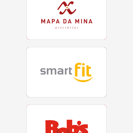
SMART FIT
Localização
Loja 112
BOB’S
Localização
Loja 110 | Tel (21) 97091-3143
VIZUM