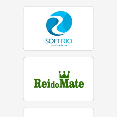
REI DO MATE
Localização
Loja 121 | Tel (21) 97704-2086
MAPA DA MINA
Localização
Loja 115 | Tel (21) 96746-2289