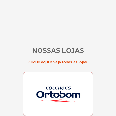
ORTOBOM
NOSSAS LOJAS
Localização
Clique aqui e veja todas as lojas.
Loja 125 | Tel (21) 2249-8405
SOFT RIO
Localização
Loja 124 | Tel (21) 3030-0331