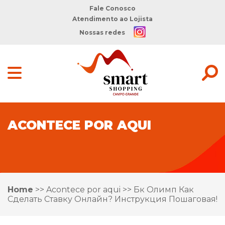
Fale Conosco
Atendimento ao Lojista
Nossas redes
ACONTECE POR AQUI
Home
>>
Acontece por aqui
>>
Бк Олимп Как
Сделать Ставку Онлайн? Инструкция Пошаговая!