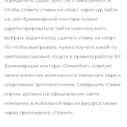
определить, существуют ли ставка ценность.
Чтобы ставить ставки на спорт, чересчур зайти
на сайт букмекерской конторы только
зарегистрироваться, найти нужному матч,
выбрать задал исход, сделать ставку на спорт.
Но чтобы выигрывать, нужно изучить какой-то
светлокаштановый спорта и правила работы БК.
Букмекерская контора «Олимпбет» советует
своим клиентам возможность заключать пари и
спортивные противостояния. Совершить ставки
игроки должно на официальном сайте
компании, в мобильной версии ресурса также
через приложения «Олимп».