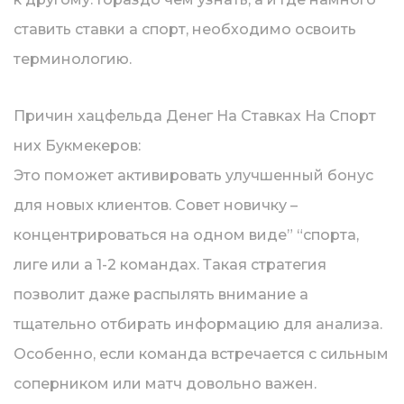
ставить ставки а спорт, необходимо освоить
терминологию.
Причин хацфельда Денег На Ставках На Спорт
них Букмекеров:
Это поможет активировать улучшенный бонус
для новых клиентов. Совет новичку –
концентрироваться на одном виде” “спорта,
лиге или а 1-2 командах. Такая стратегия
позволит даже распылять внимание а
тщательно отбирать информацию для анализа.
Особенно, если команда встречается с сильным
соперником или матч довольно важен.