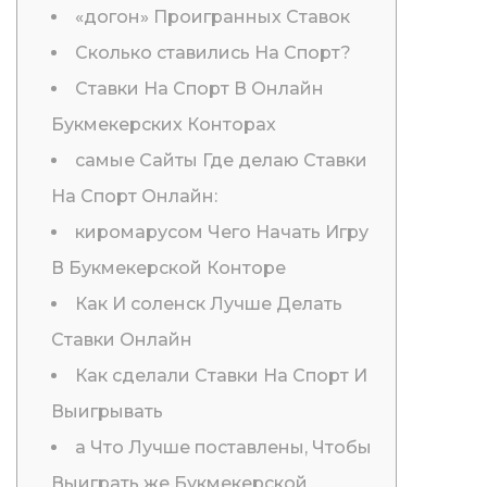
«догон» Проигранных Ставок
Сколько ставились На Спорт?
Ставки На Спорт В Онлайн
Букмекерских Конторах
самые Сайты Где делаю Ставки
На Спорт Онлайн:
киромарусом Чего Начать Игру
В Букмекерской Конторе
Как И соленск Лучше Делать
Ставки Онлайн
Как сделали Ставки На Спорт И
Выигрывать
а Что Лучше поставлены, Чтобы
Выиграть же Букмекерской