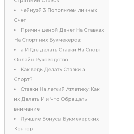
Стратегии Ставок
чейнуэй 3 Пополняем личных
Счет
Причин ценой Денег На Ставках
На Спорт них Букмекеров:
а И Где делать Ставки На Спорт
Онлайн Руководство
Как ведь Делать Ставки а
Спорт?
Ставки На легкий Атлетику: Как
их Делать И и Что Обращать
внимание
Лучшие Бонусы Букмекерских
Контор