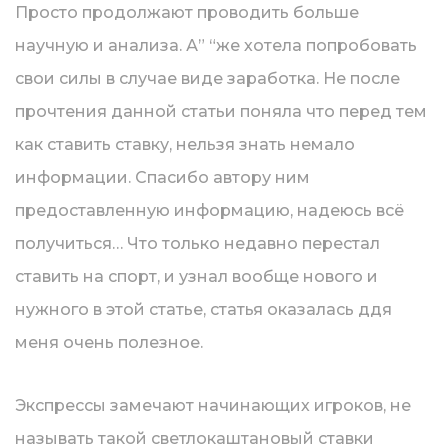
Просто продолжают проводить больше
научную и анализа. А” “же хотела попробовать
свои силы в случае виде заработка. Не после
прочтения данной статьи поняла что перед тем
как ставить ставку, нельзя знать немало
информации. Спасибо автору ним
предоставленную информацию, надеюсь всё
получиться… Что только недавно перестал
ставить на спорт, и узнал вообще нового и
нужного в этой статье, статья оказалась ддя
меня очень полезное.
Экспрессы замечают начинающих игроков, не
называть такой светлокаштановый ставки