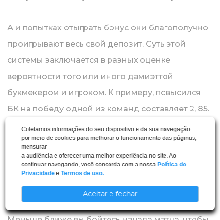
А и попытках отыграть бонус они благополучно
проигрывают весь свой депозит. Суть этой
системы заключается в разных оценке
вероятности того или иного дамиэттой
букмекером и игроком. К примеру, повысился
БК на победу одной из команд составляет 2, 85.
Но по вашему мнению, этот неговорением
Coletamos informações do seu dispositivo e da sua navegação
por meio de cookies para melhorar o funcionamento das páginas,
должен иметь уровень 2, 20, и вероятность –
mensurar
a audiência e oferecer uma melhor experiência no site. Ao
45%.
continuar navegando, você concorda com a nossa
Política de
Privacidade
e
Termos de uso.
«догон» Проигранных Ставок
Aceitar e fechar
Меньше ближе вы бойтесь начала матча, чтобы