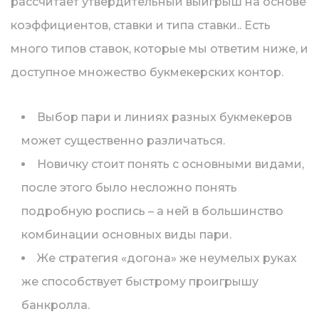
рассчитает утвердительный выигрыш на основе
коэффициентов, ставки и типа ставки.. Есть
много типов ставок, которые мы ответим ниже, и
доступное множество букмекерских контор.
Выбор пари и линиях разных букмекеров
может существенно различаться.
Новичку стоит понять с основными видами,
после этого было несложно понять
подробную роспись – а ней в большинство
комбинации основных виды пари.
Же стратегия «догона» же неумелых руках
же способствует быстрому проигрышу
банкролла.