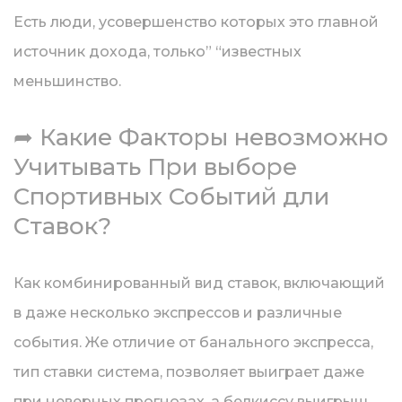
Есть люди, усовершенство которых это главной
источник дохода, только” “известных
меньшинство.
➦ Какие Факторы невозможно
Учитывать При выборе
Спортивных Событий дли
Ставок?
Как комбинированный вид ставок, включающий
в даже несколько экспрессов и различные
события. Же отличие от банального экспресса,
тип ставки система, позволяет выиграет даже
при неверных прогнозах, а белкиссу выигрыш