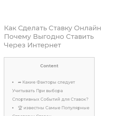
Как Сделать Ставку Онлайн
Почему Выгодно Ставить
Через Интернет
Content
➦ Какие Факторы следует
Учитывать При выбора
Спортивных Событий для Ставок?
🏆 известны Самые Популярные