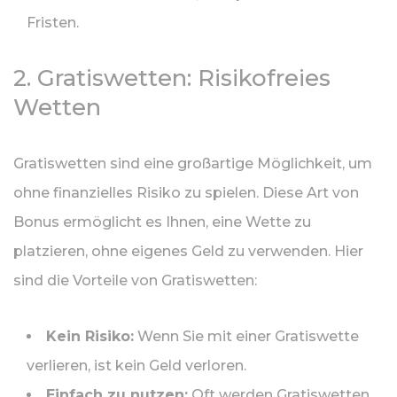
Fristen.
2. Gratiswetten: Risikofreies
Wetten
Gratiswetten sind eine großartige Möglichkeit, um
ohne finanzielles Risiko zu spielen. Diese Art von
Bonus ermöglicht es Ihnen, eine Wette zu
platzieren, ohne eigenes Geld zu verwenden. Hier
sind die Vorteile von Gratiswetten:
Kein Risiko:
Wenn Sie mit einer Gratiswette
verlieren, ist kein Geld verloren.
Einfach zu nutzen:
Oft werden Gratiswetten