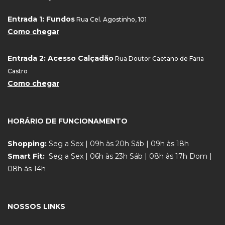
Entrada 1: Fundos
Rua Cel. Agostinho, 101
Como chegar
Entrada 2: Acesso Calçadão
Rua Doutor Caetano de Faria
Castro
Como chegar
HORÁRIO DE FUNCIONAMENTO
Shopping:
Seg a Sex | 09h às 20h Sáb | 09h às 18h
Smart Fit:
Seg a Sex | 06h às 23h Sáb | 08h às 17h Dom |
08h às 14h
NOSSOS LINKS