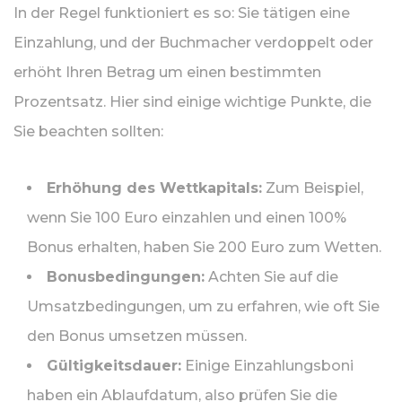
In der Regel funktioniert es so: Sie tätigen eine
Einzahlung, und der Buchmacher verdoppelt oder
erhöht Ihren Betrag um einen bestimmten
Prozentsatz. Hier sind einige wichtige Punkte, die
Sie beachten sollten:
Erhöhung des Wettkapitals:
Zum Beispiel,
wenn Sie 100 Euro einzahlen und einen 100%
Bonus erhalten, haben Sie 200 Euro zum Wetten.
Bonusbedingungen:
Achten Sie auf die
Umsatzbedingungen, um zu erfahren, wie oft Sie
den Bonus umsetzen müssen.
Gültigkeitsdauer:
Einige Einzahlungsboni
haben ein Ablaufdatum, also prüfen Sie die