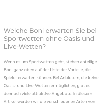
Welche Boni erwarten Sie bei
Sportwetten ohne Oasis und
Live-Wetten?
Wenn es um Sportwetten geht, stehen anteilige
Boni ganz oben auf der Liste der Vorteile, die
Spieler erwarten können. Bei Anbietern, die keine
Oasis- und Live-Wetten ermöglichen, gibt es
dennoch viele attraktive Angebote. In diesem
Artikel werden wir die verschiedenen Arten von