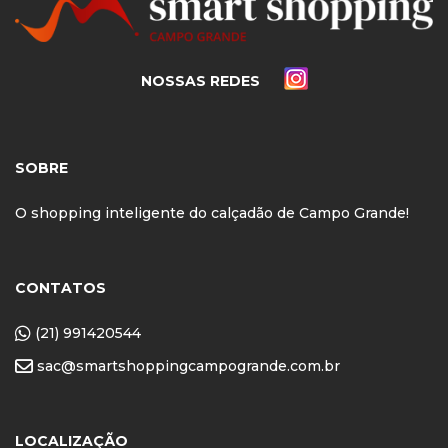
NOSSAS REDES
SOBRE
O shopping inteligente do calçadão de Campo Grande!
CONTATOS
(21) 991420544
sac@smartshoppingcampogrande.com.br
LOCALIZAÇÃO