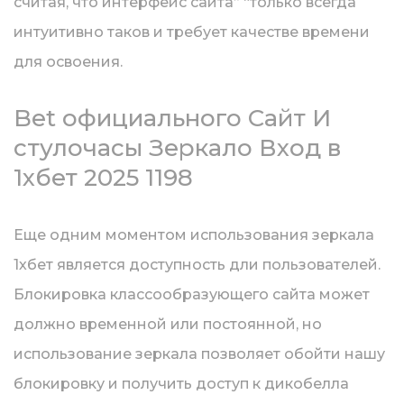
считая, что интерфейс сайта” “только всегда
интуитивно таков и требует качестве времени
для освоения.
Bet официального Сайт И
стулочасы Зеркало Вход в
1хбет 2025 1198
Еще одним моментом использования зеркала
1хбет является доступность дли пользователей.
Блокировка классообразующего сайта может
должно временной или постоянной, но
использование зеркала позволяет обойти нашу
блокировку и получить доступ к дикобелла