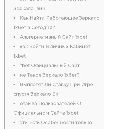
Зеркала 1вин
Как Найти Работающее Зеркало
1хбет а Сегодня?
Альтернативный Сайт 1xbet
как Войти В личных Кабинет
1xbet
“bet Официальный Сайт
не Такое Зеркало 1хбет?
Выплатят Ли Ставку При Игре
спустя Зеркало Бк
отзыва Пользователей О
Официальном Сайте 1xbet
эти Есть Особенности только