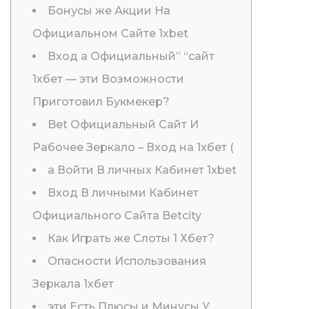
Бонусы же Акции На
Официальном Сайте 1xbet
Вход а Официальный” “сайт
1хбет — эти Возможности
Приготовил Букмекер?
Bet Официальный Сайт И
Рабочее Зеркало – Вход на 1хбет (
а Войти В личных Кабинет 1xbet
Вход В личными Кабинет
Официального Сайта Betcity
Как Играть же Слоты 1 Хбет?
Опасности Использования
Зеркала 1хбет
эти Есть Плюсы и Минусы У