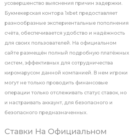
усовершенство выяснения причин задержки.
Букмекерская контора 1xbet предоставляет
разнообразные экспериентальные пополнения
счёта, обеспечивается удобство и надёжность
для своих пользователей. На официальном
сайте размещён полный подробную платёжных
систем, эффективных для сотрудничества
киромарусом данной компанией. В нем игроки
могут не только проводить финансовые
операции только отслеживать статус ставок, но
и настраивать аккаунт, для безопасного и
безопасного предназначенных.
Ставки На Официальном