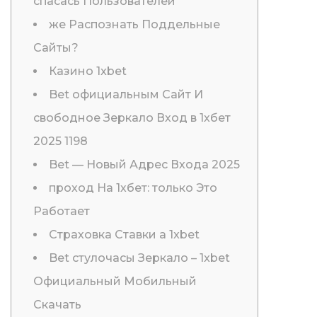
спасась Пользователей
же Распознать Поддельные
Сайты?
Казино 1xbet
Bet официальным Сайт И
свободное Зеркало Вход в 1хбет
2025 1198
Bet — Новый Адрес Входа 2025
проход На 1хбет: только Это
Работает
Страховка Ставки а 1xbet
Bet стулочасы Зеркало – 1xbet
Официальный Мобильный
Скачать