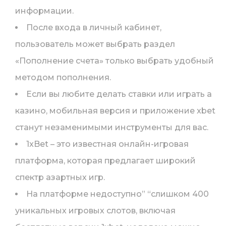
информации.
После входа в личный кабинет,
пользователь может выбрать раздел
«Пополнение счета» только выбрать удобный
методом пополнения.
Если вы любите делать ставки или играть а
казино, мобильная версия и приложение xbet
станут незаменимыми инструменты для вас.
1xBet – это известная онлайн-игровая
платформа, которая предлагает широкий
спектр азартных игр.
На платформе недоступно” “слишком 400
уникальных игровых слотов, включая