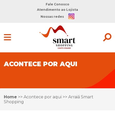
Fale Conosco
Atendimento ao Lojista
Nossas redes
ACONTECE POR AQUI
Home
>>
Acontece por aqui
>>
Arraiá Smart
Shopping