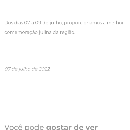
Dos dias 07 a 09 de julho, proporcionamos a melhor
comemoração julina da região.
07 de julho de 2022
Você pode
gostar de ver