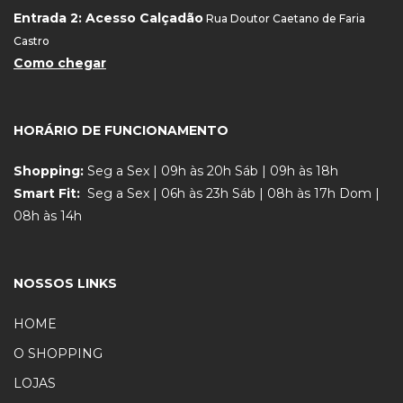
Entrada 2: Acesso Calçadão
Rua Doutor Caetano de Faria
Castro
Como chegar
HORÁRIO DE FUNCIONAMENTO
Shopping:
Seg a Sex | 09h às 20h Sáb | 09h às 18h
Smart Fit:
Seg a Sex | 06h às 23h Sáb | 08h às 17h Dom |
08h às 14h
NOSSOS LINKS
HOME
O SHOPPING
LOJAS