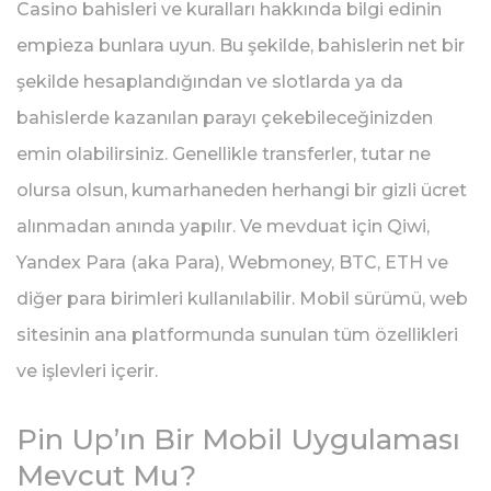
Casino bahisleri ve kuralları hakkında bilgi edinin
empieza bunlara uyun. Bu şekilde, bahislerin net bir
şekilde hesaplandığından ve slotlarda ya da
bahislerde kazanılan parayı çekebileceğinizden
emin olabilirsiniz. Genellikle transferler, tutar ne
olursa olsun, kumarhaneden herhangi bir gizli ücret
alınmadan anında yapılır. Ve mevduat için Qiwi,
Yandex Para (aka Para), Webmoney, BTC, ETH ve
diğer para birimleri kullanılabilir. Mobil sürümü, web
sitesinin ana platformunda sunulan tüm özellikleri
ve işlevleri içerir.
Pin Up’ın Bir Mobil Uygulaması
Mevcut Mu?