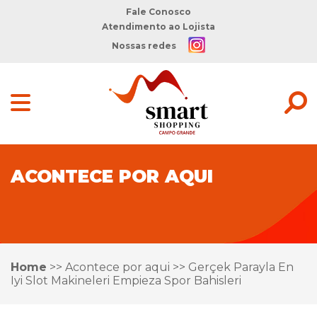
Fale Conosco
Atendimento ao Lojista
Nossas redes
ACONTECE POR AQUI
Home
>>
Acontece por aqui
>>
Gerçek Parayla En
Iyi Slot Makineleri Empieza Spor Bahisleri