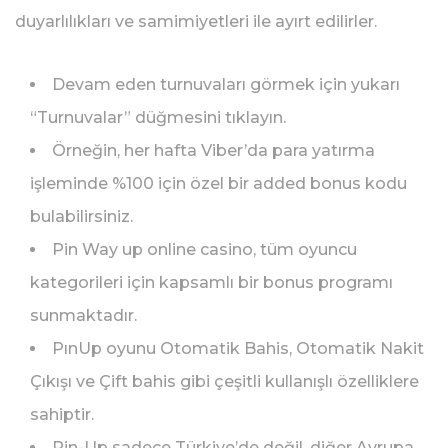
duyarlılıkları ve samimiyetleri ile ayırt edilirler.
Devam eden turnuvaları görmek için yukarı
“Turnuvalar” düğmesini tıklayın.
Örneğin, her hafta Viber’da para yatırma
işleminde %100 için özel bir added bonus kodu
bulabilirsiniz.
Pin Way up online casino, tüm oyuncu
kategorileri için kapsamlı bir bonus programı
sunmaktadır.
PınUp oyunu Otomatik Bahis, Otomatik Nakit
Çıkışı ve Çift bahis gibi çeşitli kullanışlı özelliklere
sahiptir.
Pin-Up sadece Türkiye’de değil, diğer Avrupa