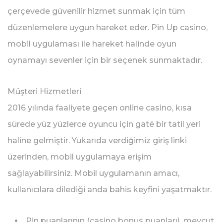
çerçevede güvenilir hizmet sunmak için tüm
düzenlemelere uygun hareket eder. Pin Up casino,
mobil uygulaması ile hareket halinde oyun
oynamayı sevenler için bir seçenek sunmaktadır.
Müşteri Hizmetleri
2016 yılında faaliyete geçen online casino, kısa
sürede yüz yüzlerce oyuncu için gaté bir tatil yeri
haline gelmiştir. Yukarıda verdiğimiz giriş linki
üzerinden, mobil uygulamaya erişim
sağlayabilirsiniz. Mobil uygulamanın amacı,
kullanıcılara dilediği anda bahis keyfini yaşatmaktır.
Pin puanlarının (casino bonus puanları), mevcut