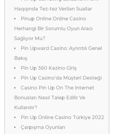
Haqqında Tez-tez Verilən Suallar
Pinup Online Online Casino
Herhangi Bir Sorumlu Oyun Aracı
Sağlıyor Mu?
Pin Upward Casino: Ayrıntılı Genel
Bakış
Pin Up 360 Kazino Giriş
Pin Up Casino’da Müşteri Desteği
Casino Pin Up On The Internet
Bonusları Nasıl Talep Edilir Ve
Kullanılır?
Pin Up Online Casino Türkiye 2022
Çarpışma Oyunları