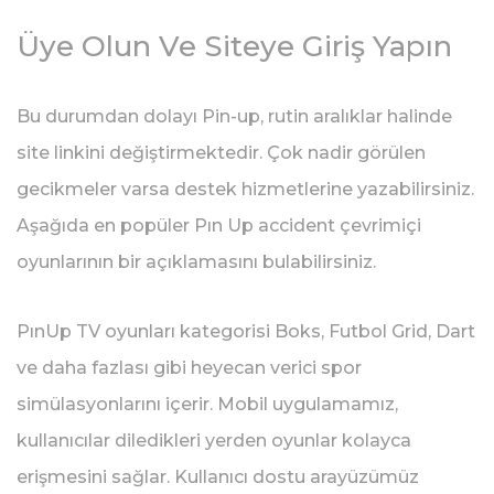
Üye Olun Ve Siteye Giriş Yapın
Bu durumdan dolayı Pin-up, rutin aralıklar halinde
site linkini değiştirmektedir. Çok nadir görülen
gecikmeler varsa destek hizmetlerine yazabilirsiniz.
Aşağıda en popüler Pın Up accident çevrimiçi
oyunlarının bir açıklamasını bulabilirsiniz.
PınUp TV oyunları kategorisi Boks, Futbol Grid, Dart
ve daha fazlası gibi heyecan verici spor
simülasyonlarını içerir. Mobil uygulamamız,
kullanıcılar diledikleri yerden oyunlar kolayca
erişmesini sağlar. Kullanıcı dostu arayüzümüz