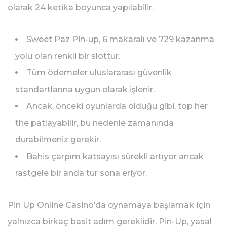
olarak 24 ketika boyunca yapılabilir.
Sweet Paz Pin-up, 6 makaralı ve 729 kazanma
yolu olan renkli bir slottur.
Tüm ödemeler uluslararası güvenlik
standartlarına uygun olarak işlenir.
Ancak, önceki oyunlarda olduğu gibi, top her
the patlayabilir, bu nedenle zamanında
durabilmeniz gerekir.
Bahis çarpım katsayısı sürekli artıyor ancak
rastgele bir anda tur sona eriyor.
Pin Up Online Casino’da oynamaya başlamak için
yalnızca birkaç basit adım gereklidir. Pin-Up, yasal