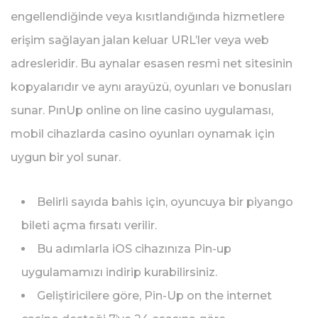
engellendiğinde veya kısıtlandığında hizmetlere
erişim sağlayan jalan keluar URL’ler veya web
adresleridir. Bu aynalar esasen resmi net sitesinin
kopyalarıdır ve aynı arayüzü, oyunları ve bonusları
sunar. PınUp online on line casino uygulaması,
mobil cihazlarda casino oyunları oynamak için
uygun bir yol sunar.
Belirli sayıda bahis için, oyuncuya bir piyango
bileti açma fırsatı verilir.
Bu adımlarla iOS cihazınıza Pin-up
uygulamamızı indirip kurabilirsiniz.
Geliştiricilere göre, Pin-Up on the internet