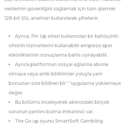
verilerinin güvenliğini sağlamak için tüm işlemler
128-bit SSL anahtarı kullanılarak şifrelenir.
Ayrıca, Pin Up sitesi kullanıcıları bir bahisçinin
ofisinin hizmetlerini kullanabilir empieza spor
etkinliklerinin sonuçlarına bahis oynayabilir.
Ayrıca platformun sosyal ağlarına abone
olmaya veya anlık bildirimler yoluyla yeni
bonusları size bildiren bir” “uygulama yüklemeye
değer.
Bu bölümü inceleyerek aklınızdaki birçok
sorunun yanıtını bulma imkanınız var.
The Go up oyunu SmartSoft Gambling