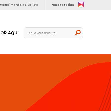
Atendimento ao Lojista
Nossas redes
OR AQUI