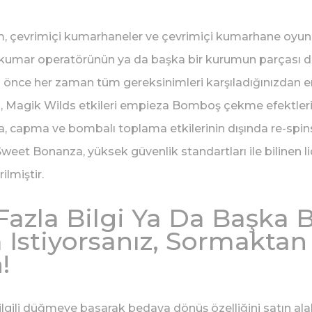
 çevrimiçi kumarhaneler ve çevrimiçi kumarhane oyunl
ir kumar operatörünün ya da başka bir kurumun parçası de
ce her zaman tüm gereksinimleri karşıladığınızdan em
leri, Magik Wilds etkileri empieza Bomboş çekme efektler
 capma ve bombalı toplama etkilerinin dışında re-spins g
Sweet Bonanza, yüksek güvenlik standartları ile bilinen 
ilmiştir.
azla Bilgi Ya Da Başka B
m Istiyorsanız, Sormaktan
!
lgili düğmeye basarak bedava dönüş özelliğini satın alabi