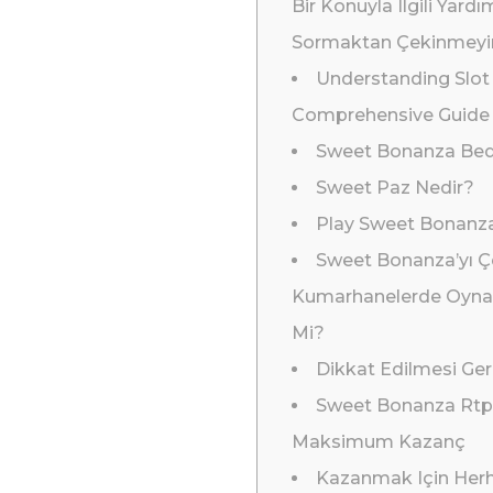
Bir Konuyla Ilgili Yardı
Sormaktan Çekinmeyi
Understanding Slot
Comprehensive Guide
Sweet Bonanza Be
Sweet Paz Nedir?
Play Sweet Bonanz
Sweet Bonanza’yı Ç
Kumarhanelerde Oyna
Mi?
Dikkat Edilmesi Ger
Sweet Bonanza Rtp, 
Maksimum Kazanç
Kazanmak Için Herha