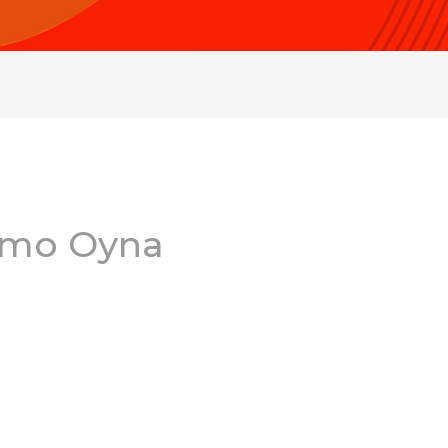
emo Oyna