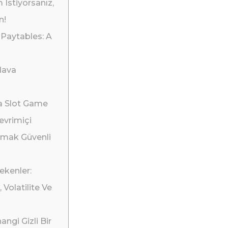
m Istiyorsanız,
n!
 Paytables: A
dava
a Slot Game
evrimiçi
mak Güvenli
ekenler:
Volatilite Ve
ngi Gizli Bir