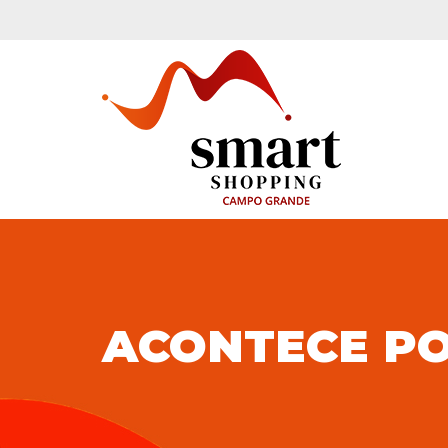
ACONTECE PO