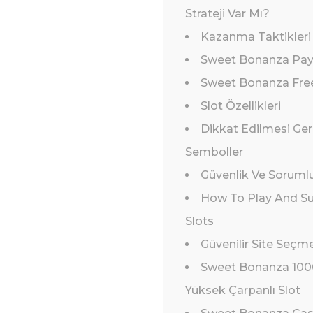
Strateji Var Mı?
Kazanma Taktikleri V
Sweet Bonanza Pay
Sweet Bonanza Fre
Slot Özellikleri
Dikkat Edilmesi Ge
Semboller
Güvenlik Ve Soruml
How To Play And S
Slots
Güvenilir Site Seçme 
Sweet Bonanza 100
Yüksek Çarpanlı Slot