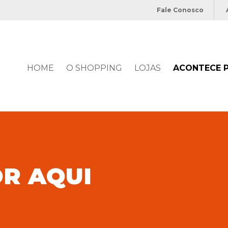
Fale Conosco
HOME
O SHOPPING
LOJAS
ACONTECE P
R AQUI