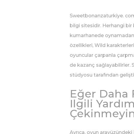
Sweetbonanzaturkiye. com,
bilgi sitesidir. Herhangi b
kumarhanede oynamadan ön
özellikleri, Wild karakter
oyuncular çarpanla çarpma,
de kazanç sağlayabilirler. 
stüdyosu tarafından geliştir
Eğer Daha F
Ilgili Yardı
Çekinmeyin
Ayrıca, oyun arayüzündeki i