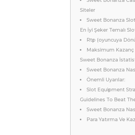
Sweet Bonanza Casi
Siteler
Sweet Bonanza Slot 
En İyi Şeker Temalı Sl
Rtp (oyuncuya Dön
Maksimum Kazanç
Sweet Bonanza İstatist
Sweet Bonanza Nası
Önemli Uyarılar:
Slot Equipment Str
Guidelines To Beat Th
Sweet Bonanza Nası
Para Yatırma Ve Ka