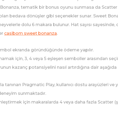
et Bonanza, tematik bir bonus oyunu sunmasa da Scatter 
ler olan bedava dönüşler gibi seçenekler sunar. Sweet B
e meyvelerle dolu 6 makara bulunur. Hat sayısı sayesinde, 
ler
casibom sweet bonanza
.
sembol ekranda göründüğünde ödeme yapılır.
mak için, 3, 4 veya 5 eşleşen semboller arasından seçi
unun kazanç potansiyelini nasıl artırdığına dair aşağıda d
a tanınan Pragmatic Play, kullanıcı dostu arayüzleri ve yü
 deneyim sunmaktadır.
nleştirmek için makaralarda 4 veya daha fazla Scatter (