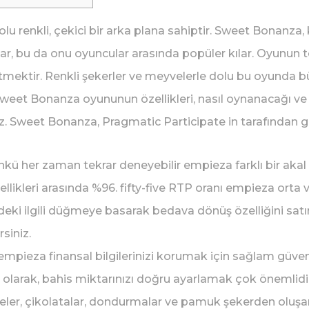
olu renkli, çekici bir arka plana sahiptir. Sweet Bonanza,
r, bu da onu oyuncular arasında popüler kılar. Oyunun 
tmektir. Renkli şekerler ve meyvelerle dolu bu oyunda 
weet Bonanza oyununun özellikleri, nasıl oynanacağı ve g
z. Sweet Bonanza, Pragmatic Participate in tarafından gel
kü her zaman tekrar deneyebilir empieza farklı bir akal s
likleri arasında %96. fifty-five RTP oranı empieza orta vo
eki ilgili düğmeye basarak bedava dönüş özelliğini satın
rsiniz.
el empieza finansal bilgilerinizi korumak için sağlam güve
olarak, bahis miktarınızı doğru ayarlamak çok önemlidir
ler, çikolatalar, dondurmalar ve pamuk şekerden oluşan