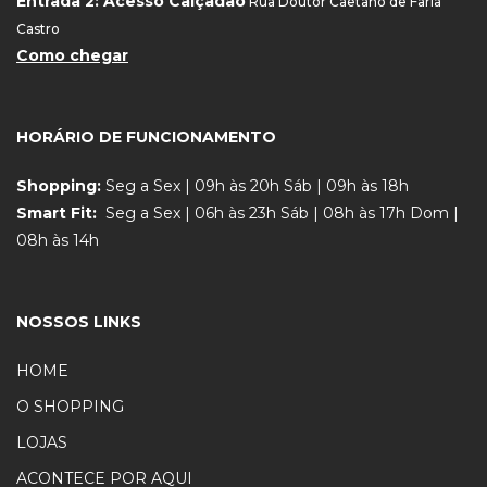
Entrada 2: Acesso Calçadão
Rua Doutor Caetano de Faria
Castro
Como chegar
HORÁRIO DE FUNCIONAMENTO
Shopping:
Seg a Sex | 09h às 20h Sáb | 09h às 18h
Smart Fit:
Seg a Sex | 06h às 23h Sáb | 08h às 17h Dom |
08h às 14h
NOSSOS LINKS
HOME
O SHOPPING
LOJAS
ACONTECE POR AQUI