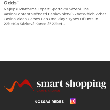
Odds”
Nejlepší Platforma Expert Sportovní Sázení The
KasinoContentMožnosti Bankovnictví 22betWhich 22bet
Casino Video Games Can One Play? Types Of Bets In
22betCo Sázková Kancelář 22bet ...
NOSSAS REDES