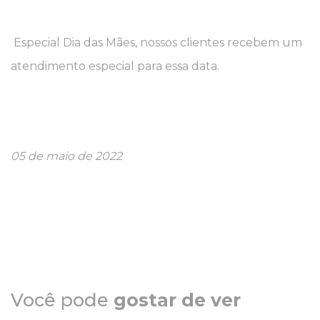
Especial Dia das Mães, nossos clientes recebem um
atendimento especial para essa data.
05 de maio de 2022
Você pode
gostar de ver