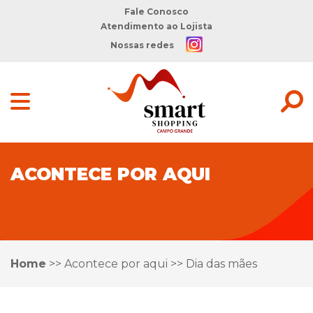
Fale Conosco
Atendimento ao Lojista
Nossas redes
ACONTECE POR AQUI
Home
>>
Acontece por aqui
>>
Dia das mães