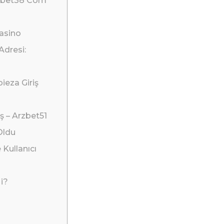
rzbet38 Com
asino
Adresi:
ieza Giriş
iş – Arzbet51
Oldu
 Kullanıcı
i?