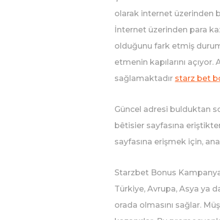
olarak internet üzerinden b
İnternet üzerinden para kaz
olduğunu fark etmiş durumda
etmenin kapılarını açıyor. 
sağlamaktadır
starz bet 
Güncel adresi bulduktan son
bêtisier sayfasına eriştikt
sayfasına erişmek için, ana
Starzbet Bonus Kampanya
Türkiye, Avrupa, Asya ya da
orada olmasını sağlar. Müş