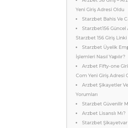
Arzbet 38 Giriş – A
Yeni Giriş Adresi Oldu
Starzbet Bahis Ve C
Starzbet156 Güncel 
Starzbet 156 Giriş Linki
Starzbet Üyelik Emp
İşlemleri Nasıl Yapılır?
Arzbet Fifty-one Gir
Com Yeni Giriş Adresi 
Arzbet Şikayetler Ve
Yorumları
Starzbet Güvenilir M
Arzbet Lisanslı Mı?
Starzbet Şikayetvar