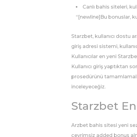
Canlı bahis siteleri, k
“[newline]Bu bonuslar, kul
Starzbet, kullanıcı dostu a
giriş adresi sistemi, kulla
Kullanıcılar en yeni Starzb
Kullanıcı giriş yaptıktan so
prosedürünü tamamlamalıdır
inceleyeceğiz.
Starzbet En
Arzbet bahis sitesi yeni se
çevrimsiz added bonus alm