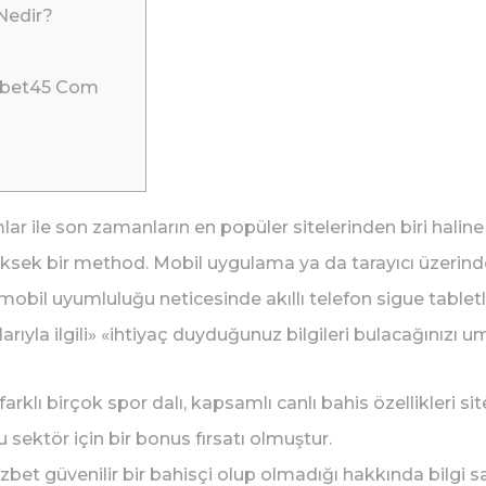
 Nedir?
rzbet45 Com
ar ile son zamanların en popüler sitelerinden biri halin
yüksek bir method. Mobil uygulama ya da tarayıcı üzerinde
, mobil uyumluluğu neticesinde akıllı telefon sigue table
arıyla ilgili» «ihtiyaç duyduğunuz bilgileri bulacağınızı 
farklı birçok spor dalı, kapsamlı canlı bahis özellikleri s
 sektör için bir bonus fırsatı olmuştur.
zbet güvenilir bir bahisçi olup olmadığı hakkında bilgi sa