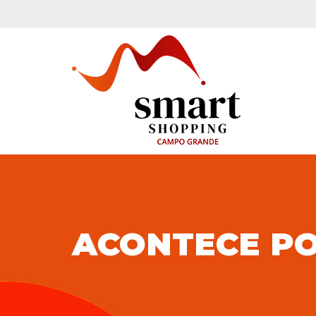
ACONTECE PO